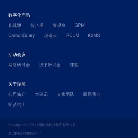
数字化产品
化规通
妆合规
食规查
GPM
CarbonQuery
瑞碳云
RCUM
iCIMS
活动会议
网络研讨会
线下研讨会
课程
关于瑞旭
公司简介
大事记
专家团队
联系我们
招贤纳士
Copyright ©
2026
杭州瑞旭科技集团有限公司
浙ICP备07030637号-1