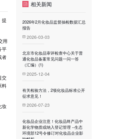
相关新闻
，提
2026年2月化妆品监督抽检数据汇总
报告
2026-03-03
交用
务平
北京市化妆品审评检查中心关于普
或者
通化妆品备案常见问题一问一答
（汇编）(1)
2025-12-04
提交
原料
有关检验方法，2项化妆品标准公开
征求意见！
2026-07-23
化妆
化妆品企业注意！化妆品终产品中
新化学物质或纳入登记管理 --生态
环境部12号令修订对化妆品企业影
响解析