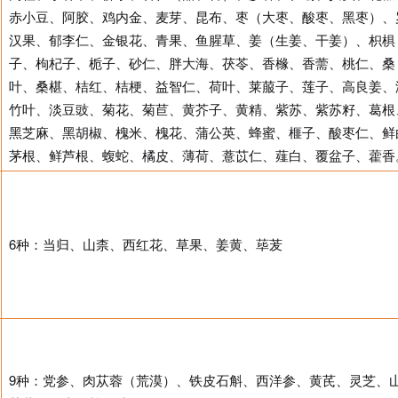
赤小豆、阿胶、鸡内金、麦芽、昆布、枣（大枣、酸枣、黑枣）、
汉果、郁李仁、金银花、青果、鱼腥草、姜（生姜、干姜）、枳椇
子、枸杞子、栀子、砂仁、胖大海、茯苓、香橼、香薷、桃仁、桑
叶、桑椹、桔红、桔梗、益智仁、荷叶、莱菔子、莲子、高良姜、
竹叶、淡豆豉、菊花、菊苣、黄芥子、黄精、紫苏、紫苏籽、葛根
黑芝麻、黑胡椒、槐米、槐花、蒲公英、蜂蜜、榧子、酸枣仁、鲜
茅根、鲜芦根、蝮蛇、橘皮、薄荷、薏苡仁、薤白、覆盆子、藿香
6种：当归、山柰、西红花、草果、姜黄、荜茇
9种：党参、肉苁蓉（荒漠）、铁皮石斛、西洋参、黄芪、灵芝、