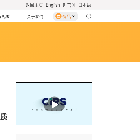
返回主页
English
한국어
日本语
食品
食规查
关于我们
播
放
质