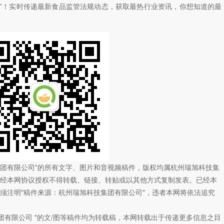
”！
实时传递最新食品监管法规动态，获取最热行业资讯，
你想知道的最
技集团有限公司"的所有文字、图片和音视频稿件，版权均属杭州瑞旭科技集
经本网协议授权不得转载、链接、转贴或以其他方式复制发表。已经本
须注明"稿件来源：杭州瑞旭科技集团有限公司"，违者本网将依法追究
团有限公司 "的文/图等稿件均为转载稿，本网转载出于传递更多信息之目