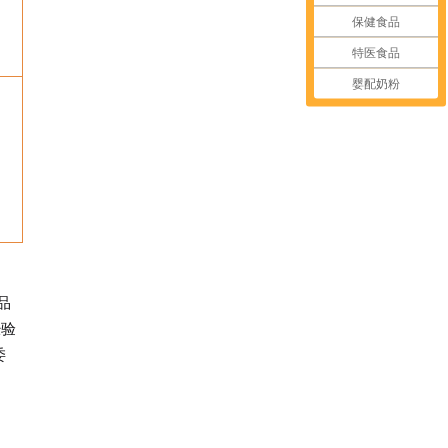
保健食品
特医食品
婴配奶粉
品
经验
委