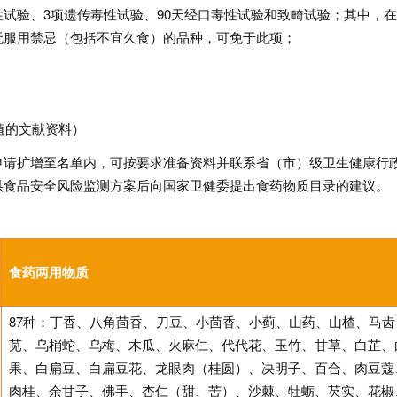
试验、3项遗传毒性试验、90天经口毒性试验和致畸试验；其中，
无服用禁忌（包括不宜久食）的品种，可免于此项；
值的文献资料）
申请扩增至名单内，可按要求准备资料并联系省（市）级卫生健康行
供食品安全风险监测方案后向国家卫健委提出食药物质目录的建议。
食药两用物质
87种：丁香、八角茴香、刀豆、小茴香、小蓟、山药、山楂、马齿
苋、乌梢蛇、乌梅、木瓜、火麻仁、代代花、玉竹、甘草、白芷、
果、白扁豆、白扁豆花、龙眼肉（桂圆）、决明子、百合、肉豆蔻
肉桂、余甘子、佛手、杏仁（甜、苦）、沙棘、牡蛎、芡实、花椒