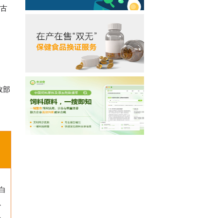
在古
政部
白
、
、