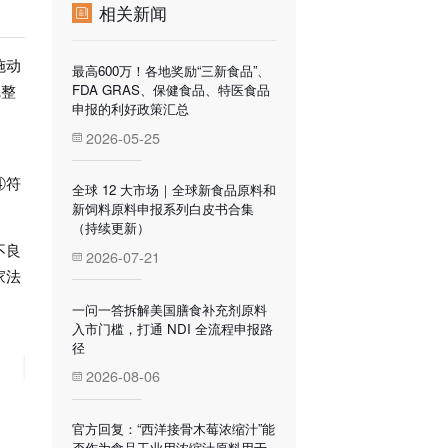
相关新闻
施动
最高600万！各地奖励“三新食品”、
FDA GRAS、保健食品、特医食品
完整
申报的利好政策汇总
2026-05-25
④符
全球 12 大市场｜全球新食品原料和
新饲料原料申报系列白皮书合集
（持续更新）
不良
2026-07-21
家法
一问一答拆解美国膳食补充剂原料
入市门槛，打通 NDI 全流程申报路
径
2026-08-06
官方回复：“西洋接骨木莓浓缩汁”能
否作为食品工业用浓缩汁原料用于