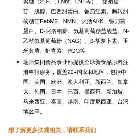
聚糖（
2’-FL
，
LNnt
、
LNT
等）、甜菊糖
苷、肌醇、巴西甜蛋白、番茄红素、酶转甜
菊糖苷
RebM2
、
NMN
、灭活
AKK
、镰刀菌
蛋白、
D-
阿洛酮糖、氨基葡萄糖盐酸盐、
N-
乙酰氨基葡萄糖（
NAG
）、β
-
胡萝卜素、玉
米黄质、虾青素、
PQQ
等
瑞旭集团食品事业部提供全球新食品原料注
册申报服务，覆盖
20+
国家和地区，包括中
国、美国、欧洲、澳大利亚、新西兰、加拿
大、韩国、日本、巴西、墨西哥、新加坡、
马来西亚、泰国、越南、印度尼西亚、台湾
地区等。
想了解更多法规相关，请联系我们