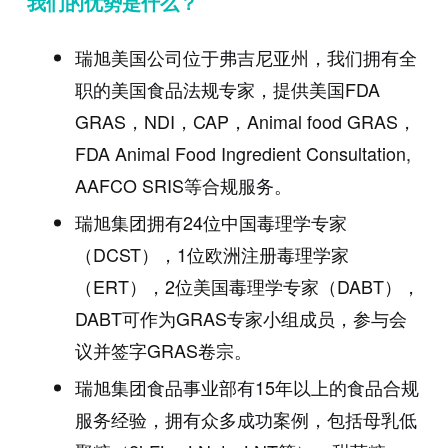
我们的优势是什么？
瑞旭美国公司位于弗吉尼亚州，我们拥有全
职的美国食品法规专家，提供美国
FDA
GRAS
，
NDI
，
CAP
，
Animal food GRAS
，
FDA Animal Food Ingredient Consultation,
AAFCO SRIS
等合规服务。
瑞旭集团拥有
24
位中国毒理学专家
（
DCST
），
1
位欧洲注册毒理学家
（
ERT
），
2
位美国毒理学专家（
DABT
），
DABT
可作为
GRAS
专家小组成员，参与会
议并签字
GRAS
卷宗。
瑞旭集团食品事业部有
15
年以上的食品合规
服务经验，拥有众多成功案例，包括母乳低