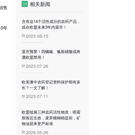
相关新闻
销售
含有这14个活性成分的农药产品，
或在欧盟未来3年内退市！
10年
2023-08-15
退市预警！四螨嗪、氟胺磺隆或将
遭欧盟禁用！
2023-07-26
欧美澳中农药登记资料保护期有多
长？一文了解！
2023-07-11
欧盟续展三种农药活性物质：嘧霉
胺推迟生效，麦芽糖糊精提前，矿
物油迎来更严标准
2026-05-06