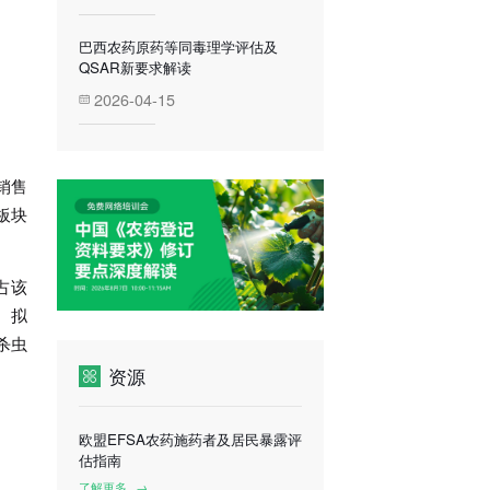
巴西农药原药等同毒理学评估及
QSAR新要求解读
2026-04-15
销售
板块
占该
、拟
杀虫
资源
欧盟EFSA农药施药者及居民暴露评
估指南
了解更多
→