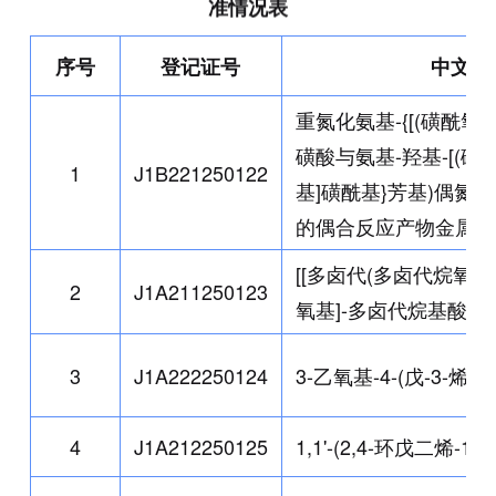
准情况表
序号
登记证号
中文名
重氮化氨基-{[(磺酰氧
磺酸与氨基-羟基-[(磺基
1
J1B221250122
基]磺酰基}芳基)偶氮基
的偶合反应产物金属盐
[[多卤代(多卤代烷氧基
2
J1A211250123
氧基]-多卤代烷基酸铵
3
J1A222250124
3-乙氧基-4-(戊-3-烯
4
J1A212250125
1,1'-(2,4-环戊二烯-