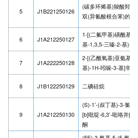
(碳多环烯基)羧酸羟烷基
5
J1B221250126
双(异氰酸根合苯)的反
1-[(二氟甲基)磺酰基]-3
6
J1A212250127
基-1,3,5-三嗪-2-基)-7
2-[(乙酰氧基)亚氨基]-1
7
J1A222250128
基)-1H-吲哚-3-基]辛-1
8
J1B122250129
二碘硅烷
(S)-1’-(叔丁基)-3-氯
9
J1A212250130
[b]吡啶-6,3’-吡咯并[2,3-
酮
(5E)-3-氨基-5-(5-氨