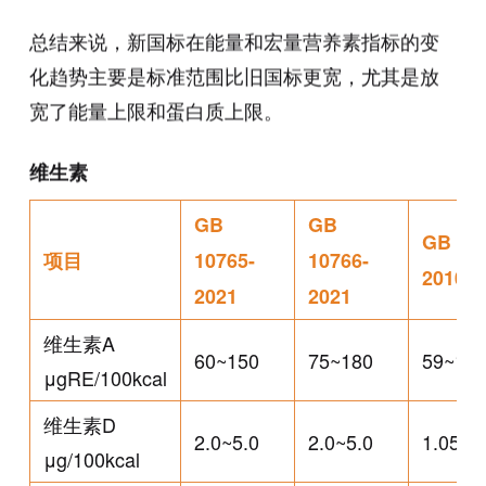
总结来说，新国标在能量和宏量营养素指标的变
化趋势主要是标准范围比旧国标更宽，尤其是放
宽了能量上限和蛋白质上限。
维生素
GB
GB
GB 255
项目
10765-
10766-
2010
2021
2021
维生素A
60~150
75~180
59~18
μgRE/100kcal
维生素D
2.0~5.0
2.0~5.0
1.05~2
μg/100kcal