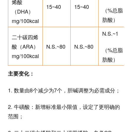
烯酸
15~40
15~40
（%总脂
（DHA）
肪酸）
mg/100kcal
N.S.~1
二十碳四烯
酸（ARA）
N.S.~80
N.S.~80
（%总脂
mg/100kcal
肪酸）
主要变化：
1. 数量由8个减少为7个，胆碱调整为必需成分；
2. 牛磺酸：新增标准最小限值，设定了更明确的
范围；