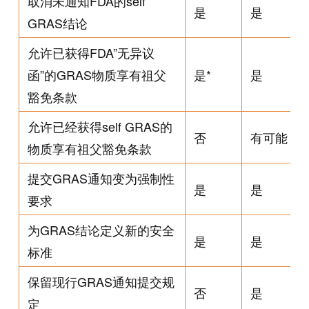
取消未通知FDA的self
是
是
GRAS结论
允许已获得FDA”无异议
函”的GRAS物质享有祖父
是*
是
豁免条款
允许已经获得self GRAS的
否
有可能
物质享有祖父豁免条款
提交GRAS通知变为强制性
是
是
要求
为GRAS结论定义新的安全
是
是
标准
保留现行GRAS通知提交规
否
是
定