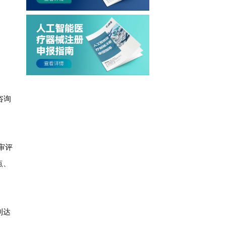
咨询
经审评
点、
到达