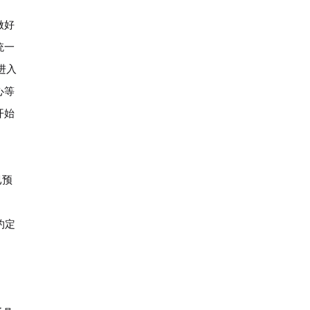
做好
统一
进入
心等
开始
已预
约定