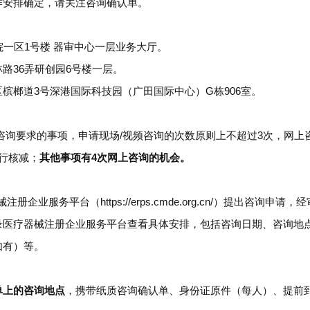
作安排确定，请关注咨询确认单。
院一区1号楼 器审中心一层业务大厅。
路36弄研创园6号楼一层。
槟榔道3号深港国际科技园（广田国际中心）G栋906室。
询要求的事项，申请现场/视频咨询的次数原则上不超过3次，网上
行核减；
其他事项有4次网上咨询的机会。
务平台（https://erps.cmde.org.cn/）提出咨询申请，
录医疗器械注册企业服务平台查看具体安排，包括咨询日期、咨询地
如有）等。
单上的咨询地点
，携带纸质咨询确认单、身份证原件（每人）、提前