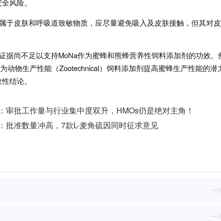
安全风险。
剂属于皮肤和呼吸道致敏物质，应尽量避免吸入及皮肤接触，但其对
有证据尚不足以支持MoNa作为蜜蜂和熊蜂营养性饲料添加剂的功效。
为动物生产性能（Zootechnical）饲料添加剂提高蜜蜂生产性能的潜
效性结论。
点：审批工作量与行业集中度双升，HMOs仍是绝对主角！
点：批准数量冲高，7款L-麦角硫因同时征求意见