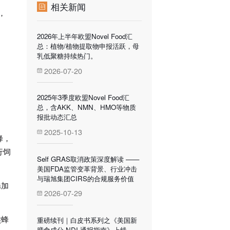
相关新闻
，
2026年上半年欧盟Novel Food汇
总：植物/植物提取物申报活跃，母
乳低聚糖持续热门。
2026-07-20
2025年3季度欧盟Novel Food汇
总，含AKK、NMN、HMO等物质
报批动态汇总
2025-10-13
蜂，
行饲
Self GRAS取消政策深度解读 ——
美国FDA监管变革背景、行业冲击
与瑞旭集团CIRS的合规服务价值
添加
2026-07-29
熊蜂
重磅续刊｜白皮书系列之《美国新
膳食成分 NDI 通报指南》上线