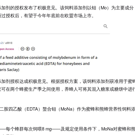
添加剂的授权发布了积极意见。该饲料添加剂以钼（Mo）为主要成分
通过授权后，有望于今年年底前在欧盟市场上市。
添加剂授权达成积极意见。根据授权方案，该饲料添加剂获准用于蜜
仅可在两个蜂蜜生产季之间使用，养蜂人可将其混入糖浆或糖饼中进
二胺四乙酸（EDTA）螯合钼（MoNa）作为蜜蜂和熊蜂营养性饲料
—每个蜂群每次饲喂8 mg——及规定使用条件下，MoNa对蜜蜂和