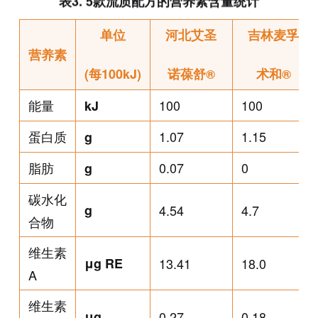
表3. 5款流质配方的营养素含量统计
单位
河北艾圣
吉林麦孚
营养素
(每100kJ)
诺葆舒®
术和®
能量
100
100
kJ
蛋白质
1.07
1.15
g
脂肪
0.07
0
g
碳水化
g
4.54
4.7
合物
维生素
μg RE
13.41
18.0
A
维生素
μg
0.27
0.18