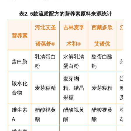
表2. 5款流质配方的营养素原料来源统计
河北艾圣
吉林麦孚
西藏多欣
江苏
营养素
诺葆舒®
术和®
艾诺优
乳清蛋白
水解乳清
酪蛋白酸
蛋白质
分离
粉
蛋白粉
钙
麦芽糊
淀粉
碳水化
麦芽糊精
精、结晶
麦芽糊精
糖浆
合物
果糖
麦芽
维生素
醋酸视黄
醋酸视黄
醋酸视黄
棕榈
A
酯
酯
酯
胡萝