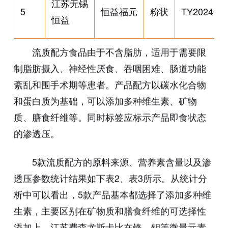
江苏无锡
5
恒益福元
粉状
TY202400
恒益
流质配方食品由于不含脂肪，适用于需要限
制脂肪摄入、神经性厌食、吞咽困难、肠道功能
紊乱和围手术期等患者。产品配方以碳水化合物
和蛋白质为基础，可以添加多种维生素、矿物
质、膳食纤维等。同时标签应标示产品即食状态
的渗透压。
5款流质配方的原料来源、营养素含量以及渗
透压参数统计结果如下表2、表3所示。从统计分
析中可以看出，5款产品基本都选择了添加多种维
生素，主要区别在矿物质和膳食纤维的可选择性
添加上。江苏费森尤斯卡比在铬、钼等微量元素