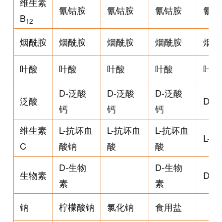
维生素
氰钴胺
氰钴胺
氰钴胺
氰钴
B
12
烟酰胺
烟酰胺
烟酰胺
烟酰胺
烟酰
叶酸
叶酸
叶酸
叶酸
叶酸
D-泛酸
D-泛酸
D-泛酸
泛酸
D-
钙
钙
钙
维生素
L-抗坏血
L-抗坏血
L-抗坏血
L-
C
酸钠
酸
酸
D-生物
D-生物
生物素
D-
素
素
钠
柠檬酸钠
氯化钠
食用盐