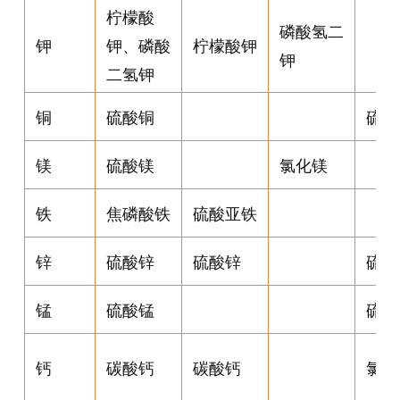
柠檬酸
磷酸氢二
钾
钾、磷酸
柠檬酸钾
钾
二氢钾
铜
硫酸铜
硫酸
镁
硫酸镁
氯化镁
铁
焦磷酸铁
硫酸亚铁
锌
硫酸锌
硫酸锌
硫酸
锰
硫酸锰
硫酸
钙
碳酸钙
碳酸钙
氯化