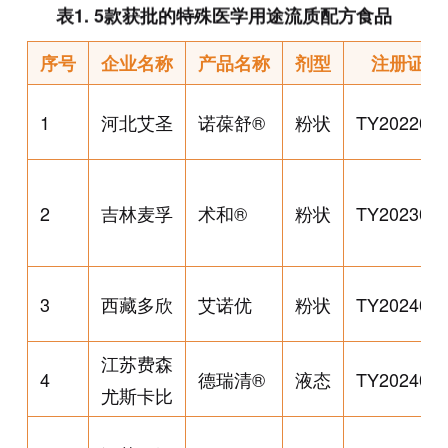
表1. 5款获批的特殊医学用途流质配方食品
序号
企业名称
产品名称
剂型
注册证号
1
河北艾圣
诺葆舒®
粉状
TY202200
2
吉林麦孚
术和®
粉状
TY202300
3
西藏多欣
艾诺优
粉状
TY202400
江苏费森
4
德瑞清®
液态
TY202400
尤斯卡比