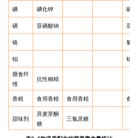
碘
碘化钾
碘化
硒
亚硒酸钠
亚硒
铬
氯化
钼
钼酸
膳食纤
抗性糊精
维
香精
食用香精
食用香精
食用
异麦芽酮
甜味剂
三氯蔗糖
糖