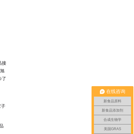
品接
瑞旭
步了
在线咨询
新食品原料
家子
新食品添加剂
合成生物学
品
美国GRAS