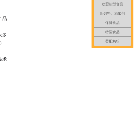
欧盟新型食品
新饲料、添加剂
产品
保健食品
特医食品
大多
婴配奶粉
T）
技术