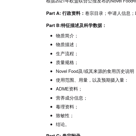
根据2021年欧盟联合公报发布的Novel F
Part A: 行政资料：
卷宗目录；申请人信息；
Part B:特征描述及科学数据：
物质简介；
物质描述；
生产流程；
质量规格；
Novel Food及/或其来源的食用历史说明
使用范围、用量，以及预期摄入量：
ADME资料；
营养成分信息；
毒理资料；
致敏性；
结论。
Part C: 卷宗附录