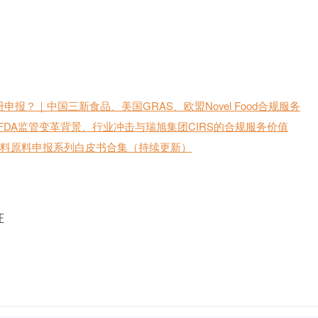
报？｜中国三新食品、美国GRAS、欧盟Novel Food合规服务
 美国FDA监管变革背景、行业冲击与瑞旭集团CIRS的合规服务价值
新饲料原料申报系列白皮书合集（持续更新）
证