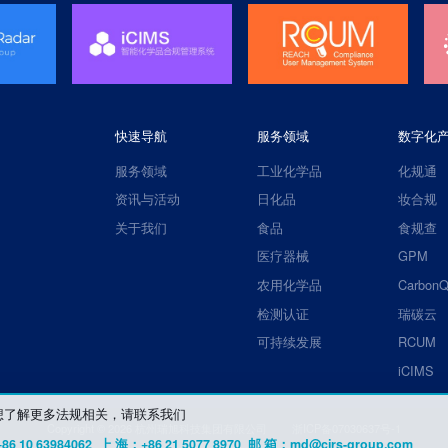
快速导航
服务领域
数字化
服务领域
工业化学品
化规通
资讯与活动
日化品
妆合规
关于我们
食品
食规查
医疗器械
GPM
农用化学品
CarbonQ
检测认证
瑞碳云
可持续发展
RCUM
iCIMS
想了解更多法规相关，请联系我们
Copyright ©
2026
杭州瑞旭科技集团有限公司
浙ICP备07030637号-1
6 10 63984062
上 海：+86 21 5077 8970
邮 箱：md@cirs-group.com