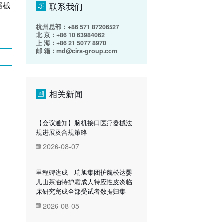
联系我们
器械
杭州总部：+86 571 87206527
北 京：+86 10 63984062
上 海：+86 21 5077 8970
邮 箱：md@cirs-group.com
相关新闻
【会议通知】脑机接口医疗器械法
规进展及合规策略
2026-08-07
里程碑达成｜瑞旭集团护航松达婴
儿山茶油特护霜成人特应性皮炎临
床研究完成全部受试者数据归集
2026-08-05