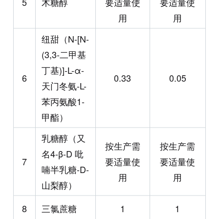
5
木糖醇
要适量使
要适量使
用
用
纽甜（N-[N-
(3,3-二甲基
丁基)]-L-α-
6
0.33
0.05
天门冬氨-L-
苯丙氨酸1-
甲酯）
乳糖醇（又
按生产需
按生产需
名4-β-D 吡
7
要适量使
要适量使
喃半乳糖-D-
用
用
山梨醇）
8
三氯蔗糖
1
1