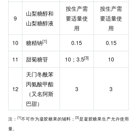
按生产需
按生产需
山梨糖醇和
9
要适量使
要适量使
山梨糖醇液
用
用
[1]
10
糖精钠
0.15
0.15
[3]
11
甜菊糖苷
10；3.5
10
天门冬酰苯
丙氨酸甲酯
12
3
3
（又名阿斯
巴甜）
[1]
[3]
注：
不可作为凝胶糖果的辅料；
是凝胶糖果生产允许使用
量。