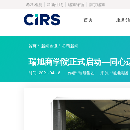
希科检测
科新生物
瑞旭绿循
南京瑞旭
首页
服务领
首页
/
新闻资讯
/
公司新闻
瑞旭商学院正式启动—同心
时间:
2021-04-18
作者:
瑞旭集团
来源 :
瑞旭集团