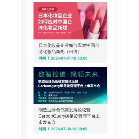
日本化妆品企业如何应对中国台
湾化妆品新规（日语）
时间
2026-07-31 10:00:00
制造业绿色低碳发展论坛暨
CarbonQuery碳足迹管理平台上
市发布会
时间
2026-07-30 13:30:00