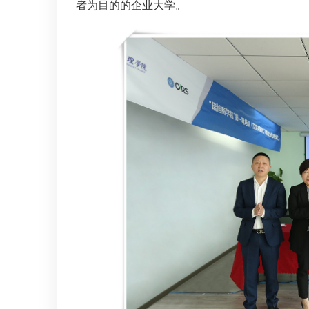
者为目的的企业大学。