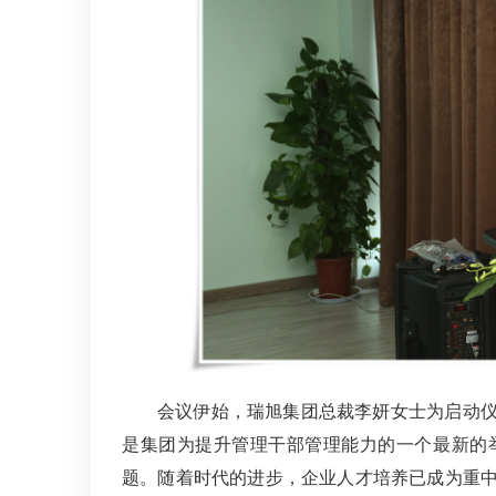
会议伊始，瑞旭集团总裁李妍女士为启动
是集团为提升管理干部管理能力的一个最新的
题。随着时代的进步，企业人才培养已成为重