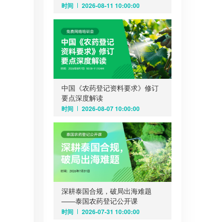
时间
2026-08-11 10:00:00
中国《农药登记资料要求》修订
要点深度解读
时间
2026-08-07 10:00:00
深耕泰国合规，破局出海难题
——泰国农药登记公开课
时间
2026-07-31 10:00:00