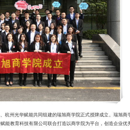
学院、杭州光华赋能共同组建的瑞旭商学院正式授牌成立。瑞旭商
华赋能教育科技有限公司联合打造以商学院为平台，创造企业优