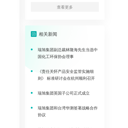
查看更多
相关新闻
瑞旭集团副总裁林隆海先生当选中
国化工环保协会理事
《责任关怀产品安全监管实施细
则》 标准研讨会在杭州顺利召开
瑞旭集团英国子公司正式成立
瑞旭集团和台湾华测签署战略合作
协议