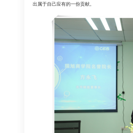
出属于自己应有的一份贡献。