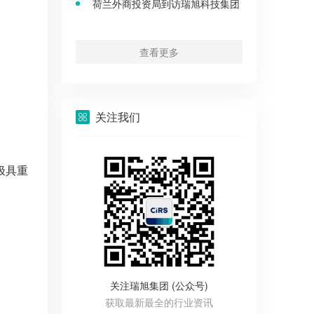
荷兰外商投资局到访瑞旭科技集团
查看更多
关注我们
极具重
关注瑞旭集团 (公众号)
获取最新最全的行业资讯