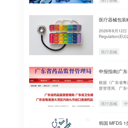
医疗器械
医疗器械包装
2026年8月12日
Regulatio
指令（94/62
制约束力的法规
医疗器械
册、未配备合格
的风险。
申报指南|广
根据《广东省粤
督管理局、广东
医疗器械申报指
澳药品医疗器械
医疗器械
中
韩国 MFDS