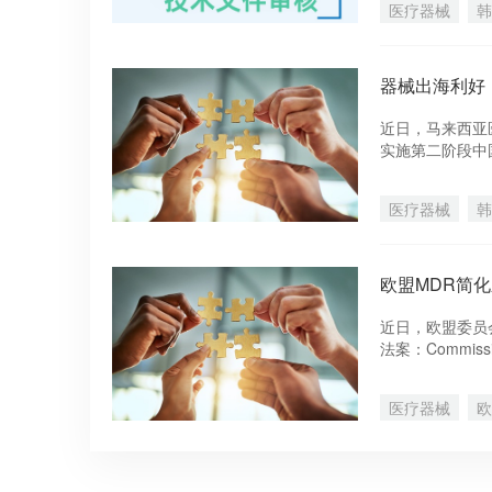
医疗器械
韩
器械出海利好
近日，马来西亚医
实施第二阶段中
第二阶段医疗器械
至未获得中国NM
医疗器械
韩
管互认进入全新
欧盟MDR简
近日，欧盟委员
法案：Commissio
Commission D
器械法规MDR(E
医疗器械
欧
疗器械临床豁免