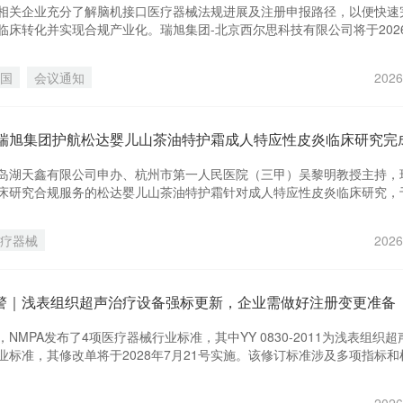
相关企业充分了解脑机接口医疗器械法规进展及注册申报路径，以便快速
临床转化并实现合规产业化。瑞旭集团-北京西尔思科技有限公司将于2026
四）下午举办一期“脑机接口医疗器械法规进展及合规策略”线上研讨会。
国
会议通知
2026
岛湖天鑫有限公司申办、杭州市第一人民医院（三甲）吴黎明教授主持，
床研究合规服务的松达婴儿山茶油特护霜针对成人特应性皮炎临床研究，
 月 3 日顺利完成全部受试者出组与全套研究数据归集，项目迎来关键性里程碑
疗器械
2026
预警｜浅表组织超声治疗设备强标更新，企业需做好注册变更准备
号，NMPA发布了4项医疗器械行业标准，其中YY 0830-2011为浅表组织
业标准，其修改单将于2028年7月21号实施。该修订标准涉及多项指标和
额定输出声功率的准确性”