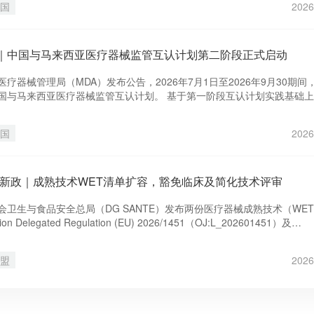
国
2026
｜中国与马来西亚医疗器械监管互认计划第二阶段正式启动
疗器械管理局（MDA）发布公告，2026年7月1日至2026年9月30期间
国与马来西亚医疗器械监管互认计划。 基于第一阶段互认计划实践基础
监管互认计划从原来的已获得中国NMPA或MPA批准的II类或III类IVD
PA或马来西亚批准的II类或III类医疗器械和IVD产品，这标志着中马医疗
国
2026
阶段，减少重复评审，大幅缩短了医疗器械在中国与马来西亚的市场准入
化新政｜成熟技术WET清单扩容，豁免临床及简化技术评审
会卫生与食品安全总局（DG SANTE）发布两份医疗器械成熟技术（WE
n Delegated Regulation (EU) 2026/1451（OJ:L_202601451）及
elegated Regulation (EU) 2026/1359（OJ:L_202601359），法规依
U)2017/745授权条款第61（6）（b）和第52（4）条制定，以调整植入/I
盟
2026
清单及IIb类植入医疗器械逐台技术文档评审豁免清单。