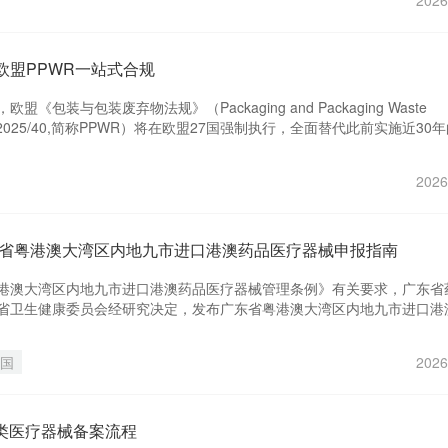
2026
欧盟PPWR一站式合规
，欧盟《包装与包装废弃物法规》（Packaging and Packaging Waste
n(EU)2025/40,简称PPWR）将在欧盟27国强制执行，全面替代此前实施近30
/EC）。这不是一份"建议性"的指导文件，而是直接适用于所有欧盟成员国、
。届时，重金属超标、PFAS（全氟和多氟烷基物质）不达标、未完成EP
2026
标签的包装，都可能面临产品下架、海关扣留、高额罚款，甚至被逐出欧
东省粤港澳大湾区内地九市进口港澳药品医疗器械申报指南
港澳大湾区内地九市进口港澳药品医疗器械管理条例》有关要求，广东省
省卫生健康委员会经研究决定，发布广东省粤港澳大湾区内地九市进口港
南。本通知自2026年8月8日起实施，原《广东省粤港澳大湾区内地九市
申报指南》（粤药监许〔2024〕88号）予以废止。
国
2026
 1类医疗器械备案流程