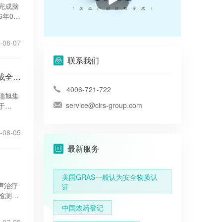
完成脑
年08
-08-07
联系我们
里程碑达成｜瑞旭集团护航松达婴儿山茶油特护霜成人特应性皮炎临床研究完成全部受试者数据归集
4006-721-722
瑞旭集
service@cirs-group.com
于
节点。
-08-05
最新服务
美国GRAS一般认为安全物质认
超声治疗
证
检测方
中国农药登记