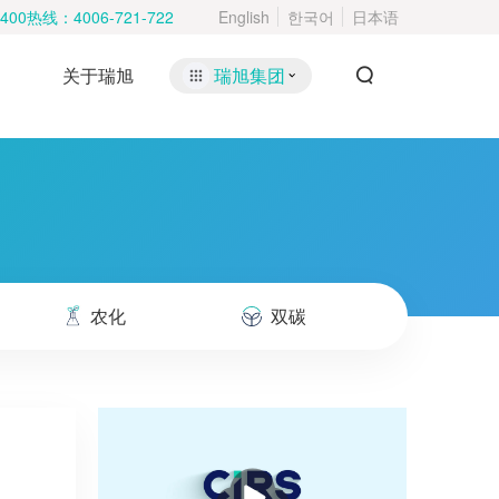
400热线：
4006-721-722
English
한국어
日本语
关于瑞旭
瑞旭集团
农化
双碳
播
放