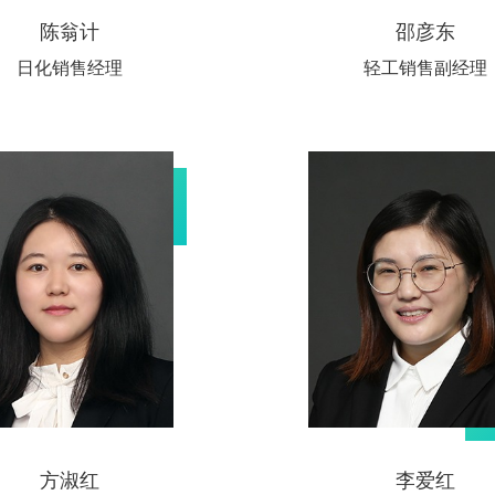
陈翁计
邵彦东
日化销售经理
轻工销售副经理
方淑红
李爱红