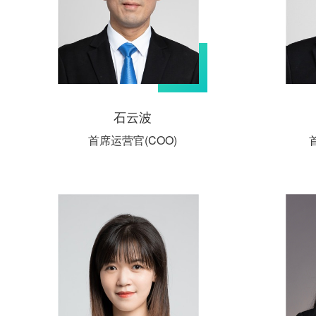
石云波
首席运营官(COO)